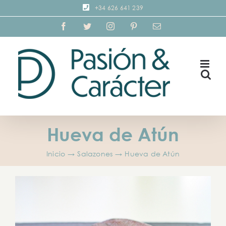
Saltar
+34 626 641 239
al
Facebook
Twitter
Instagram
Pinterest
Correo
electrónico
contenido
Hueva de Atún
Inicio
→
Salazones
→
Hueva de Atún